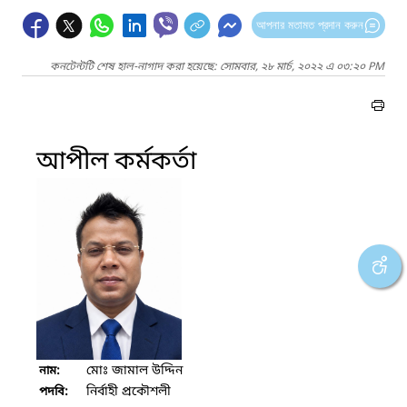
আপনার মতামত প্রদান করুন
কনটেন্টটি শেষ হাল-নাগাদ করা হয়েছে: সোমবার, ২৮ মার্চ, ২০২২ এ ০৩:২০ PM
আপীল কর্মকর্তা
মোঃ জামাল উদ্দিন
নাম:
নির্বাহী প্রকৌশলী
পদবি: