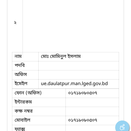
২
নাম
মোঃ মোমিনুল ইসলাম
পদবি
অফিস
ইমেইল
ue.daulatpur.man.lged.gov.bd
ফোন (অফিস)
০১৭১৮০৮০৫০৭
ইন্টারকম
কক্ষ নম্বর
মোবাইল
০১৭১৮০৮০৫০৭
ফ্যাক্স