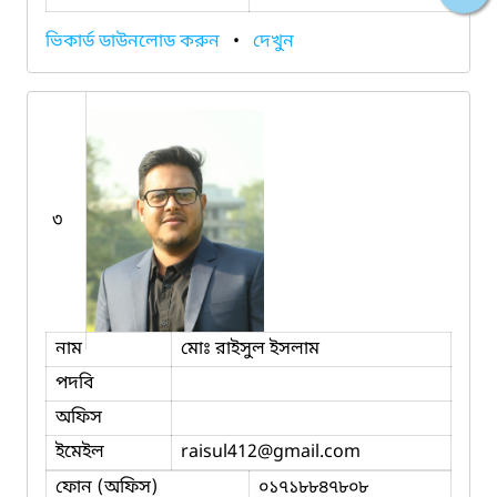
ভিকার্ড ডাউনলোড করুন
•
দেখুন
৩
নাম
মোঃ রাইসুল ইসলাম
পদবি
অফিস
ইমেইল
raisul412
@gmail.com
ফোন (অফিস)
০১৭১৮৮৪৭৮০৮