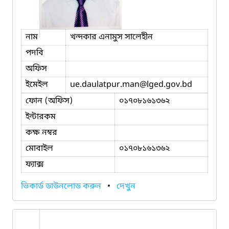
নাম
খন্দকার এনামুস সালেহীন
পদবি
অফিস
ইমেইল
ue.daulatpur.man
@lged.gov.bd
ফোন (অফিস)
০১৭০৮১৬১৩৬২
ইন্টারকম
কক্ষ নম্বর
মোবাইল
০১৭০৮১৬১৩৬২
ফ্যাক্স
ভিকার্ড ডাউনলোড করুন
•
দেখুন