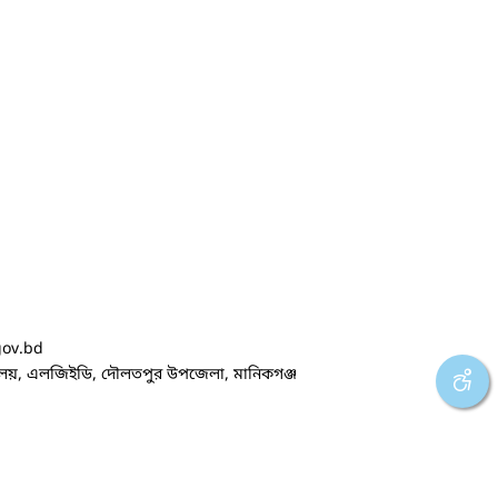
gov.bd
ালয়, এলজিইডি, দৌলতপুর উপজেলা, মানিকগঞ্জ