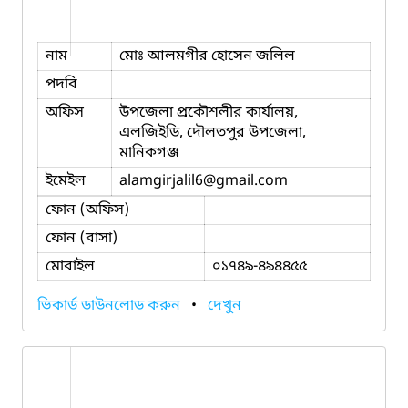
নাম
মোঃ আলমগীর হোসেন জলিল
পদবি
অফিস
উপজেলা প্রকৌশলীর কার্যালয়,
এলজিইডি, দৌলতপুর উপজেলা,
মানিকগঞ্জ
ইমেইল
alamgirjalil6
@gmail.com
ফোন (অফিস)
ফোন (বাসা)
মোবাইল
০১৭৪৯-৪৯৪৪৫৫
ভিকার্ড ডাউনলোড করুন
•
দেখুন