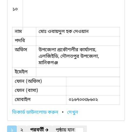
১০
নাম
মোঃ ওবায়দুল হক দেওয়ান
পদবি
অফিস
উপজেলা প্রকৌশলীর কার্যালয়,
এলজিইডি, দৌলতপুর উপজেলা,
মানিকগঞ্জ
ইমেইল
ফোন (অফিস)
ফোন (বাসা)
মোবাইল
০১৬৭০০৩৮৬০২
ভিকার্ড ডাউনলোড করুন
•
দেখুন
১
২
পরবর্তী
🡲
পৃষ্ঠায় যান