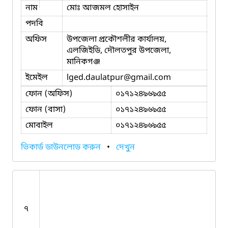
নাম
মোঃ আজমল হোসাইন
পদবি
অফিস
উপজেলা প্রকৌশলীর কার্যালয়,
এলজিইডি, দৌলতপুর উপজেলা,
মানিকগঞ্জ
ইমেইল
lged.daulatpur
@gmail.com
ফোন (অফিস)
০১৭১২৪৯৬৯৫৫
ফোন (বাসা)
০১৭১২৪৯৬৯৫৫
মোবাইল
০১৭১২৪৯৬৯৫৫
ভিকার্ড ডাউনলোড করুন
•
দেখুন
৭