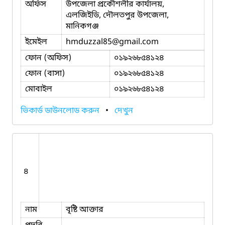
অফিস
উপজেলা প্রকৌশলীর কার্যালয়,
এলজিইডি, দৌলতপুর উপজেলা,
মানিকগঞ্জ
ইমেইল
hmduzzal85
@gmail.com
ফোন (অফিস)
০১৯২৬৮৫৪১২৪
ফোন (বাসা)
০১৯২৬৮৫৪১২৪
মোবাইল
০১৯২৬৮৫৪১২৪
ভিকার্ড ডাউনলোড করুন
•
দেখুন
৪
নাম
বৃষ্টি আক্তার