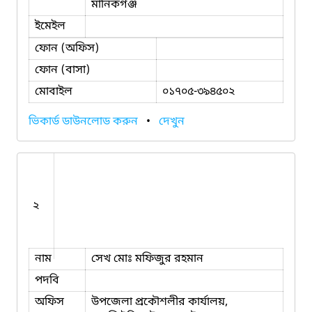
মানিকগঞ্জ
ইমেইল
ফোন (অফিস)
ফোন (বাসা)
মোবাইল
০১৭০৫-৩৯৪৫০২
ভিকার্ড ডাউনলোড করুন
•
দেখুন
২
নাম
সেখ মোঃ মফিজুর রহমান
পদবি
অফিস
উপজেলা প্রকৌশলীর কার্যালয়,