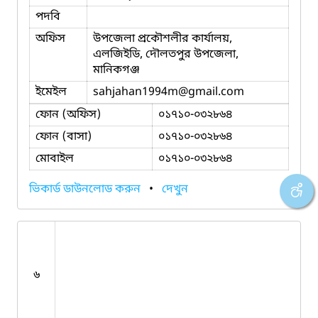
পদবি
অফিস
উপজেলা প্রকৌশলীর কার্যালয়,
এলজিইডি, দৌলতপুর উপজেলা,
মানিকগঞ্জ
ইমেইল
sahjahan1994m
@gmail.com
ফোন (অফিস)
০১৭১০-০৩২৮৬৪
ফোন (বাসা)
০১৭১০-০৩২৮৬৪
মোবাইল
০১৭১০-০৩২৮৬৪
ভিকার্ড ডাউনলোড করুন
•
দেখুন
৬