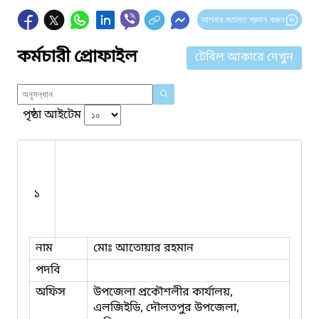
আপনার মতামত প্রদান করুন
কর্মচারী প্রোফাইল
টেবিল আকারে দেখুন
পৃষ্ঠা আইটেম
১
নাম
মোঃ আতোয়ার রহমান
পদবি
অফিস
উপজেলা প্রকৌশলীর কার্যালয়,
এলজিইডি, দৌলতপুর উপজেলা,