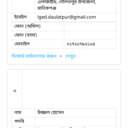
এলজিইডি, দৌলতপুর উপজেলা,
মানিকগঞ্জ
ইমেইল
lged.daulatpur
@gmail.com
ফোন (অফিস)
ফোন (বাসা)
মোবাইল
০১৭২১৭৯২১১৫
ভিকার্ড ডাউনলোড করুন
•
দেখুন
৩
নাম
উজ্জল হোসেন
পদবি