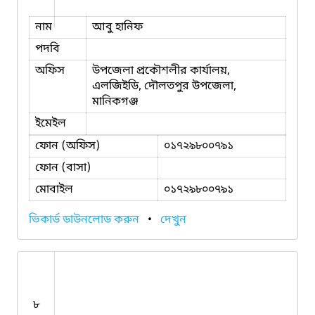
নাম
আবু হানিফ
পদবি
অফিস
উপজেলা প্রকৌশলীর কার্যালয়,
এলজিইডি, দৌলতপুর উপজেলা,
মানিকগঞ্জ
ইমেইল
ফোন (অফিস)
০১৭২৯৮০০৭৯১
ফোন (বাসা)
মোবাইল
০১৭২৯৮০০৭৯১
ভিকার্ড ডাউনলোড করুন
•
দেখুন
৮