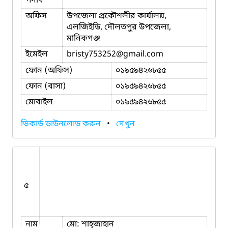
পদবি
অফিস
উপজেলা প্রকৌশলীর কার্যালয়,
এলজিইডি, দৌলতপুর উপজেলা,
মানিকগঞ্জ
ইমেইল
bristy753252
@gmail.com
ফোন (অফিস)
০১৯৫৯৪২৬৮৫৫
ফোন (বাসা)
০১৯৫৯৪২৬৮৫৫
মোবাইল
০১৯৫৯৪২৬৮৫৫
ভিকার্ড ডাউনলোড করুন
•
দেখুন
৫
নাম
মো: শাহ্জাহান